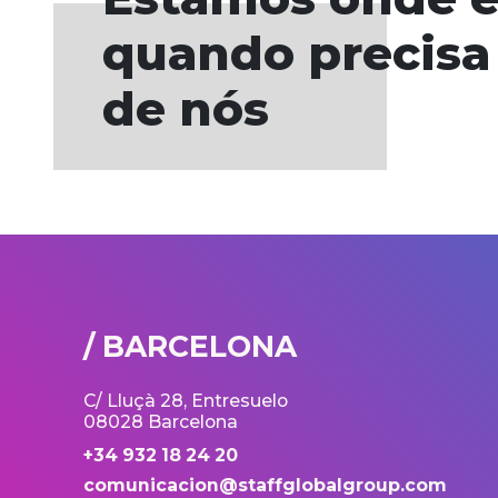
quando precisa
de nós
/ BARCELONA
C/ Lluçà 28, Entresuelo
08028 Barcelona
+34 932 18 24 20
comunicacion@staffglobalgroup.com