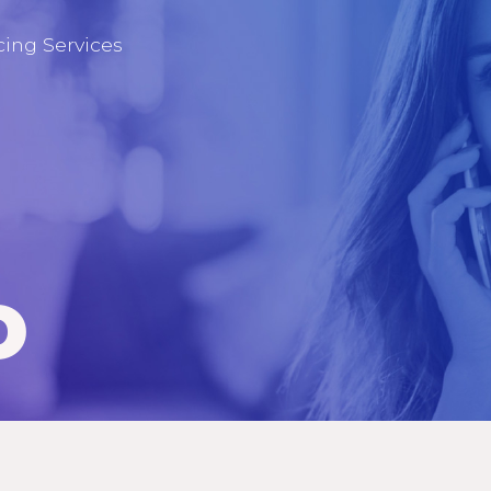
cing Services
o