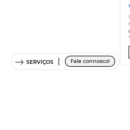
Fale connosco!
SERVIÇOS
Serviços
Legal
// Outsourcing comercial
Política de privac
// Experiencial
Política de cookie