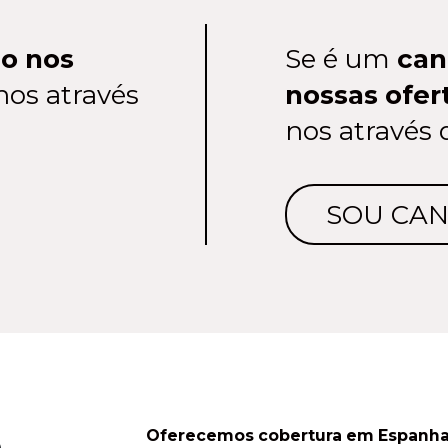
do nos
Se é um
can
nos através
nossas ofe
nos através 
SOU CA
e
Oferecemos cobertura em Espanha, 