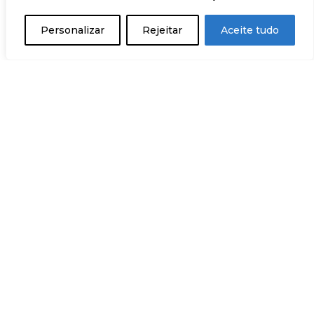
Personalizar
Rejeitar
Aceite tudo
+34 932 18 24 20
comunicacion@staffglobalgroup.com
C/ Lluçà 28, Entresuelo
08028 Barcelona
C/ Téllez, 24, Oficina 4A
28007 Madrid