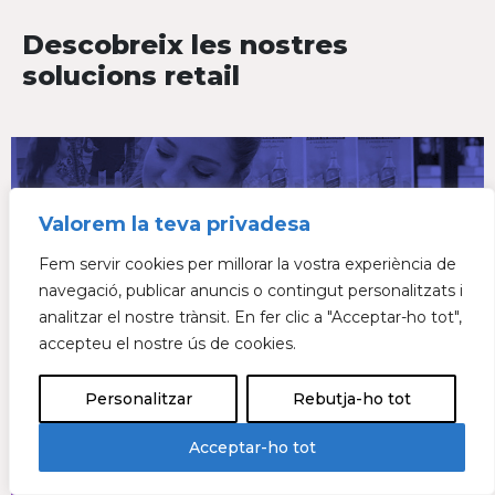
Descobreix les nostres
solucions retail
Valorem la teva privadesa
Fem servir cookies per millorar la vostra experiència de
navegació, publicar anuncis o contingut personalitzats i
analitzar el nostre trànsit. En fer clic a "Acceptar-ho tot",
/ ACTIVACIÓ PUNT
accepteu el nostre ús de cookies.
DE VENDA
Personalitzar
Rebutja-ho tot
Impulsem vendes on es produeixen
Acceptar-ho tot