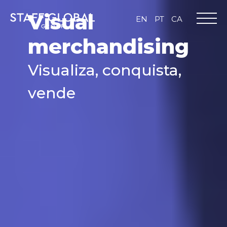
Visual
EN
PT
CA
merchandising
Visualiza, conquista,
vende