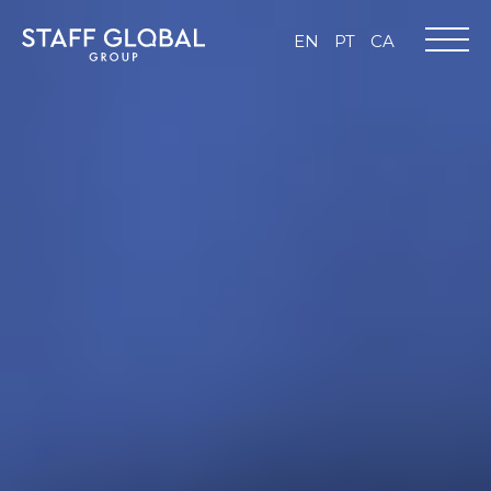
EN
PT
CA