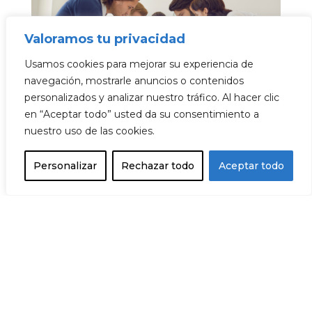
Valoramos tu privacidad
Usamos cookies para mejorar su experiencia de
navegación, mostrarle anuncios o contenidos
CÓMO EXTERNALIZAR LA FUERZA DE
personalizados y analizar nuestro tráfico. Al hacer clic
VENTAS SIN PERDER EL CONTROL:
en “Aceptar todo” usted da su consentimiento a
GUÍA PARA DIRECTORES
nuestro uso de las cookies.
COMERCIALES
Personalizar
Rechazar todo
Aceptar todo