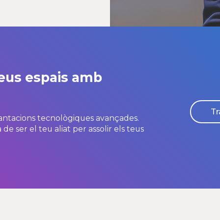
teus espais amb
Tr
lantacions tecnològiques avançades.
e ser el teu aliat per assolir els teus