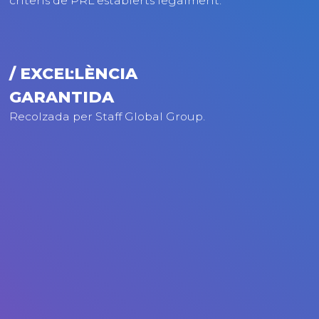
criteris de PRL establerts legalment.
/ EXCEL·LÈNCIA
GARANTIDA
Recolzada per Staff Global Group.