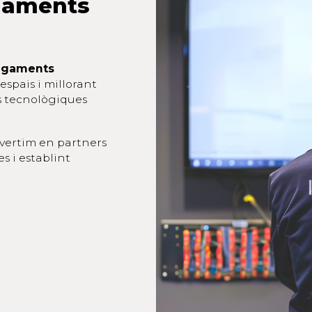
gaments
legaments
espais i millorant
s tecnològiques
nvertim en partners
s i establint